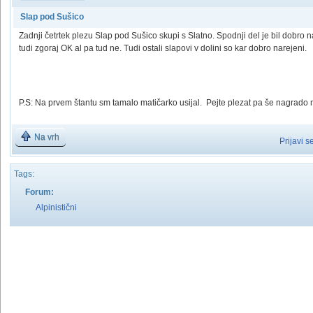
Slap pod Sušico
Zadnji četrtek plezu Slap pod Sušico skupi s Slatno. Spodnji del je bil dobro n
tudi zgoraj OK al pa tud ne. Tudi ostali slapovi v dolini so kar dobro narejeni.
P.S: Na prvem štantu sm tamalo matičarko usijal. Pejte plezat pa še nagrado 
Na vrh
Prijavi s
Tags:
Forum:
Alpinistični