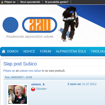
Prijavi se
Novi uporabniki
Si pozabil/a geslo?
Akademski alpinistični odsek
DOMOV
NOVICE
FORUM
ALPINISTIČNA ŠOLA
TIROLSK
Slap pod Sušico
Prijavi se
ali
ustvari nov račun
in se nam pridruži.
Pon, 16/01/2017 - 12:03
simon_k
Z nami od:
31.07.2012
Odsoten