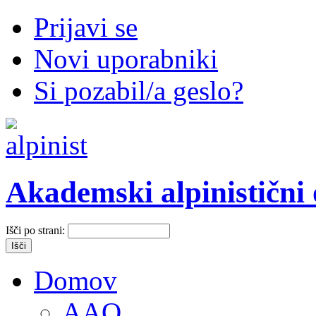
Prijavi se
Novi uporabniki
Si pozabil/a geslo?
Akademski alpinistični
Išči po strani:
Domov
AAO