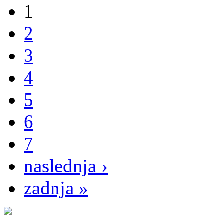
1
2
3
4
5
6
7
naslednja ›
zadnja »