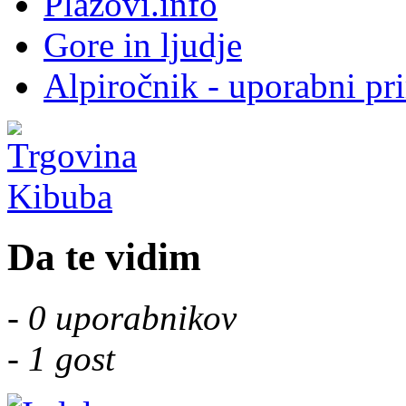
Plazovi.info
Gore in ljudje
Alpiročnik - uporabni pr
Da te vidim
-
0 uporabnikov
-
1 gost