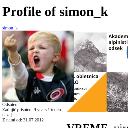
Profile of simon_k
simon_k
Odsoten
Zadnjič prisoten:
9 years 1 teden
nazaj
Z nami od:
31.07.2012
VREME
, vi