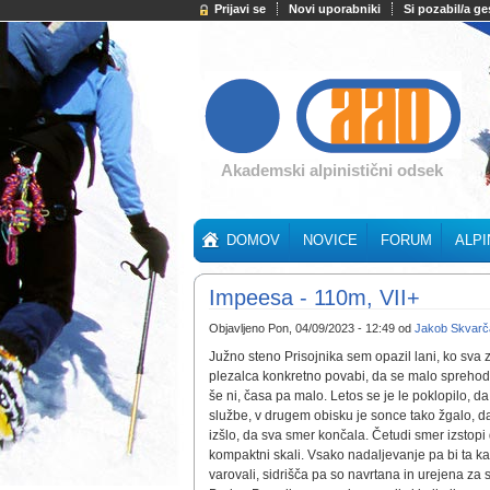
Prijavi se
Novi uporabniki
Si pozabil/a ge
Akademski alpinistični odsek
DOMOV
NOVICE
FORUM
ALPI
Impeesa - 110m, VII+
Objavljeno Pon, 04/09/2023 - 12:49 od
Jakob Skvarč
Južno steno Prisojnika sem opazil lani, ko sva
plezalca konkretno povabi, da se malo sprehodi
še ni, časa pa malo. Letos se je le poklopilo, 
službe, v drugem obisku je sonce tako žgalo, d
izšlo, da sva smer končala. Četudi smer izstopi
kompaktni skali. Vsako nadaljevanje pa bi ta k
varovali, sidrišča pa so navrtana in urejena z