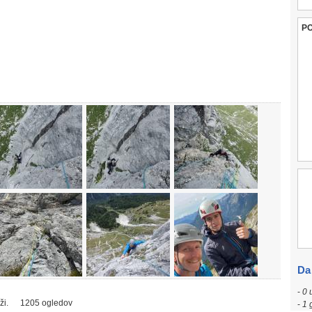
P
Da
-
0 
ži.
1205 ogledov
-
1 