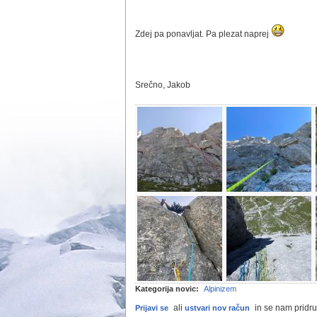
Zdej pa ponavljat. Pa plezat naprej
Srečno, Jakob
Kategorija novic:
Alpinizem
ali
in se nam pridru
Prijavi se
ustvari nov račun