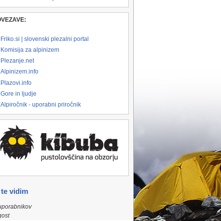
OVEZAVE:
Friko.si | slovenski plezalni portal
Komisija za alpinizem
Plezanje.net
Alpinizem.info
Plazovi.info
Gore in ljudje
Alpiročnik - uporabni priročnik
 te vidim
uporabnikov
gost