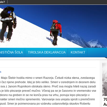
slo?
NISTIČNA ŠOLA
TIROLSKA DEKLARACIJA
KONTAKT
a
 z Majo Šlebir hodila mimo v smeri Razorja. Četudi nizka stena, zvedavega
 čez njene prehode. Idej je bilo veliko. Smeri v osrednjem in desnem delu
da sva z Janom Rupnikom obiskala steno. Prvič sva mogla hiteti nazaj zaradi
a je bilo plezanje preveč mučno. Včeraj pa se je časovno in vremensko vse
 desno na greben in se ne konča prav na vrhu, ponuja lepo plezarijo v
arakter smeri močno spremenilo. Varovanje sva urejala sproti s premičnimi
a spust. Smer je poimenovana po vzdevku ustanovitelja skavtov Robertu