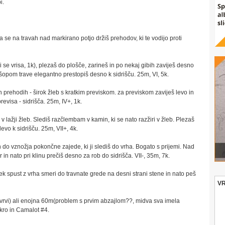
i.
da se na travah nad markirano potjo držiš prehodov, ki te vodijo proti
i se vrisa, 1k), plezaš do plošče, zarineš in po nekaj gibih zaviješ desno
 šopom trave elegantno prestopiš desno k sidrišču. 25m, VI, 5k.
h prehodih - širok žleb s kratkim previskom. za previskom zaviješ levo in
visa - sidrišča. 25m, IV+, 1k.
e v lažji žleb. Slediš razčlembam v kamin, ki se nato razžiri v žleb. Plezaš
evo k sidrišču. 25m, VII+, 4k.
h do vznožja pokončne zajede, ki ji slediš do vrha. Bogato s prijemi. Nad
n nato pri klinu prečiš desno za rob do sidrišča. VII-, 35m, 7k.
tek spust z vrha smeri do travnate grede na desni strani stene in nato peš
V
rvi) ali enojna 60m(problem s prvim abzajlom??, midva sva imela
ikro in Camalot #4.