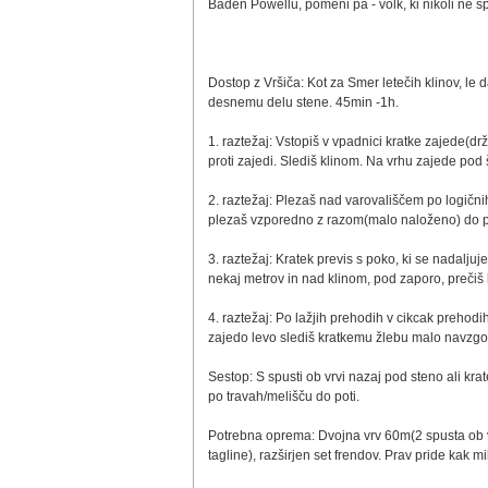
Baden Powellu, pomeni pa - volk, ki nikoli ne sp
Dostop z Vršiča: Kot za Smer letečih klinov, le 
desnemu delu stene. 45min -1h.
1. raztežaj: Vstopiš v vpadnici kratke zajede(drž
proti zajedi. Slediš klinom. Na vrhu zajede pod
2. raztežaj: Plezaš nad varovališčem po logični
plezaš vzporedno z razom(malo naloženo) do pre
3. raztežaj: Kratek previs s poko, ki se nadaljuj
nekaj metrov in nad klinom, pod zaporo, prečiš l
4. raztežaj: Po lažjih prehodih v cikcak prehodi
zajedo levo slediš kratkemu žlebu malo navzgor i
Sestop: S spusti ob vrvi nazaj pod steno ali kra
po travah/melišču do poti.
Potrebna oprema: Dvojna vrv 60m(2 spusta ob v
tagline), razširjen set frendov. Prav pride kak m