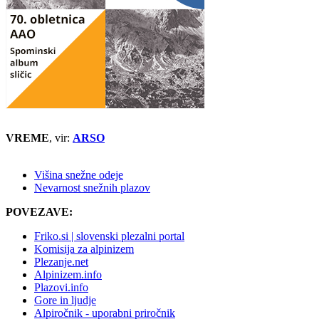
VREME
, vir:
ARSO
Višina snežne odeje
Nevarnost snežnih plazov
POVEZAVE:
Friko.si | slovenski plezalni portal
Komisija za alpinizem
Plezanje.net
Alpinizem.info
Plazovi.info
Gore in ljudje
Alpiročnik - uporabni priročnik