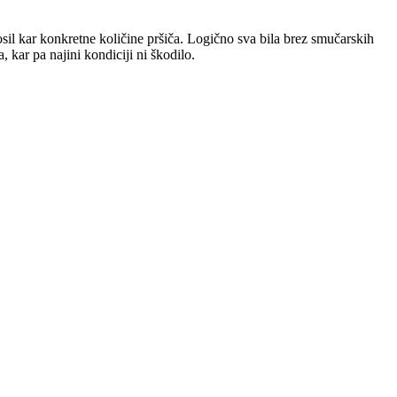
sil kar konkretne količine pršiča. Logično sva bila brez smučarskih
 kar pa najini kondiciji ni škodilo.