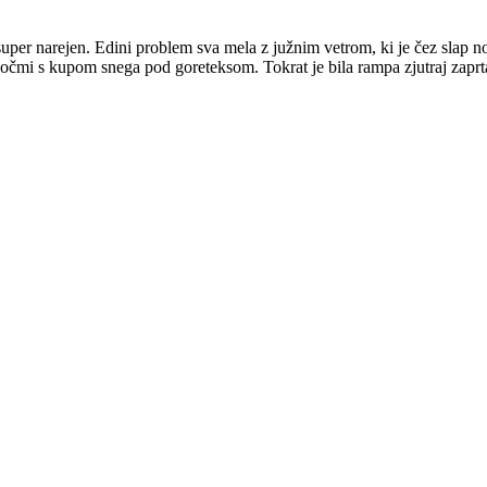
uper narejen. Edini problem sva mela z južnim vetrom, ki je čez slap no
 očmi s kupom snega pod goreteksom. Tokrat je bila rampa zjutraj zaprta,