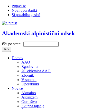
Prijavi se
Novi uporabniki
Si pozabil/a geslo?
Akademski alpinistični odsek
Išči po strani:
Domov
AAO
Zgodovina
70. obletnica AAO
Zbornik
V spomin
Uporabniki
Novice
Aktualno
Alpinizem
Gorništvo
Skupna rajanja