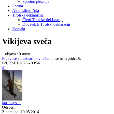
Športno plezanje
Forum
Alpinistična šola
Tirolska deklaracija
Členi Tirolske deklaracije
Dodatek k Tirolski deklaraciji
Kontakt
Vikijeva sveča
1 objava / 0 novo
Prijavi se
ali
ustvari nov račun
in se nam pridruži.
Pet, 23/01/2026 - 09:56
#1
jan_slapsak
Odsoten
Z nami od:
10.05.2014