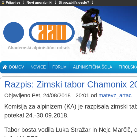
Prijavi se
Novi uporabniki
Si pozabil/a geslo?
Akademski alpinistični odsek
DOMOV
NOVICE
FORUM
ALPINISTIČNA ŠOLA
TIROLSK
Razpis: Zimski tabor Chamonix 2
Objavljeno Pet, 24/08/2018 - 20:01 od
matevz_artac
Komisija za alpinizem (KA) je razpisala zimski t
potekal 24.-30.09.2018.
Tabor bosta vodila Luka Stražar in Nejc Marčič, 