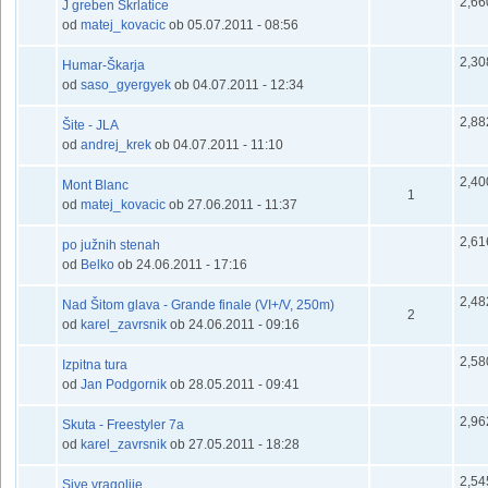
2,66
J greben Škrlatice
default
od
matej_kovacic
ob 05.07.2011 - 08:56
2,30
Humar-Škarja
default
od
saso_gyergyek
ob 04.07.2011 - 12:34
2,88
Šite - JLA
default
od
andrej_krek
ob 04.07.2011 - 11:10
2,40
Mont Blanc
default
1
od
matej_kovacic
ob 27.06.2011 - 11:37
2,61
po južnih stenah
default
od
Belko
ob 24.06.2011 - 17:16
2,48
Nad Šitom glava - Grande finale (VI+/V, 250m)
default
2
od
karel_zavrsnik
ob 24.06.2011 - 09:16
2,58
Izpitna tura
default
od
Jan Podgornik
ob 28.05.2011 - 09:41
2,96
Skuta - Freestyler 7a
default
od
karel_zavrsnik
ob 27.05.2011 - 18:28
2,54
Sive vragolije...