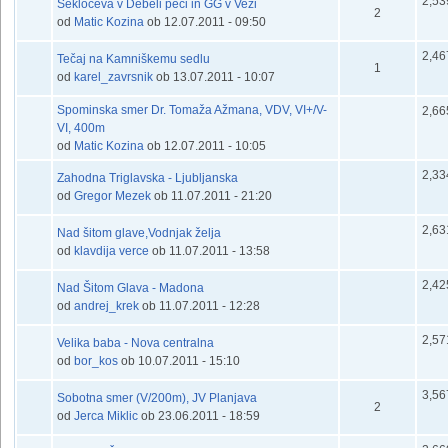
2,53
Sekločeva v Debeli peči in GG v Veži
default
2
od
Matic Kozina
ob 12.07.2011 - 09:50
2,46
Tečaj na Kamniškemu sedlu
default
1
od
karel_zavrsnik
ob 13.07.2011 - 10:07
Spominska smer Dr. Tomaža Ažmana, VDV, VI+/V-
2,66
default
VI, 400m
od
Matic Kozina
ob 12.07.2011 - 10:05
2,33
Zahodna Triglavska - Ljubljanska
default
od
Gregor Mezek
ob 11.07.2011 - 21:20
2,63
Nad šitom glave,Vodnjak želja
default
od
klavdija verce
ob 11.07.2011 - 13:58
2,42
Nad Šitom Glava - Madona
default
od
andrej_krek
ob 11.07.2011 - 12:28
2,57
Velika baba - Nova centralna
default
od
bor_kos
ob 10.07.2011 - 15:10
3,56
Sobotna smer (V/200m), JV Planjava
default
2
od
Jerca Miklic
ob 23.06.2011 - 18:59