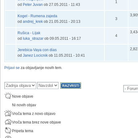
default
1
od
Peter Juvan
ob 27.05.2011 - 11:43
3,90
Kogel - Rumena zajeda
default
3
od
andrej_krek
ob 21.05.2011 - 20:13
3,43
Rušica - Lijak
default
4
od
luka_strazar
ob 09.05.2011 - 16:17
2,82
Jerebica-Vaya con dias
default
od
Janez Locicnik
ob 11.05.2011 - 10:41
Prijavi se
za objavljanje novih tem.
Nove objave
Ni novih objav
Vroča tema z novo objavo
Vroča tema brez nove objave
Pripeta tema